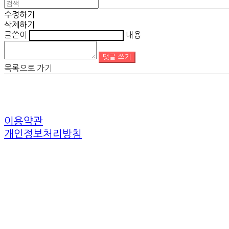
수정하기
삭제하기
글쓴이
내용
댓글 쓰기
목록으로 가기
이용약관
개인정보처리방침
사업자정보확인
상호: 트래블모먼트 | 대표: 김규완 | 개인정보관리책임자: 김규완 | 전화: 
주소: 경기도 고양시 충장로 103번길 23(행신sk뷰아파트1차)10