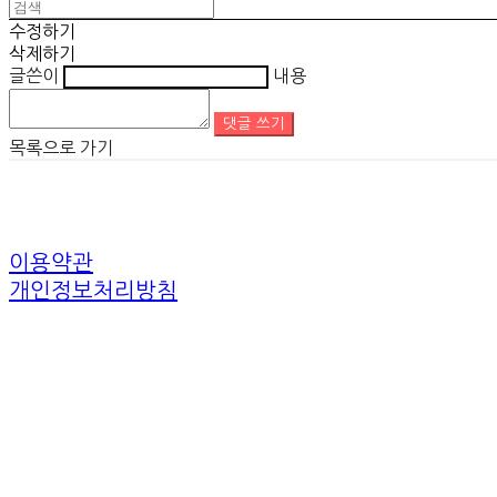
수정하기
삭제하기
글쓴이
내용
댓글 쓰기
목록으로 가기
이용약관
개인정보처리방침
사업자정보확인
상호: 트래블모먼트 | 대표: 김규완 | 개인정보관리책임자: 김규완 | 전화: 
주소: 경기도 고양시 충장로 103번길 23(행신sk뷰아파트1차)10