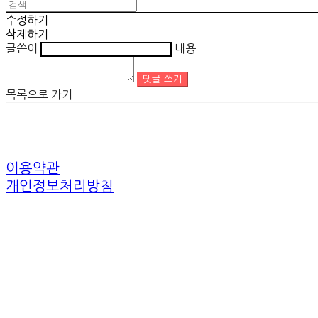
수정하기
삭제하기
글쓴이
내용
댓글 쓰기
목록으로 가기
이용약관
개인정보처리방침
사업자정보확인
상호: 트래블모먼트 | 대표: 김규완 | 개인정보관리책임자: 김규완 | 전화: 
주소: 경기도 고양시 충장로 103번길 23(행신sk뷰아파트1차)10